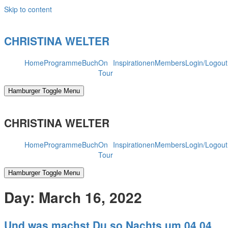
Skip to content
CHRISTINA WELTER
Home
Programme
Buch
On
Inspirationen
Members
Login/Logout
Tour
Hamburger Toggle Menu
CHRISTINA WELTER
Home
Programme
Buch
On
Inspirationen
Members
Login/Logout
Tour
Hamburger Toggle Menu
Day:
March 16, 2022
Und was machst Du so Nachts um 04.04