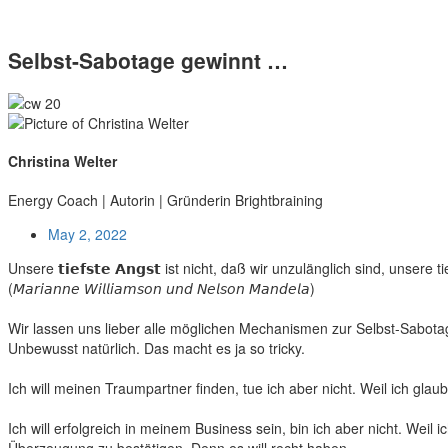
Selbst-Sabotage gewinnt …
Christina Welter
Energy Coach | Autorin | Gründerin Brightbraining
May 2, 2022
Unsere 𝘁𝗶𝗲𝗳𝘀𝘁𝗲 𝗔𝗻𝗴𝘀𝘁 ist nicht, daß wir unzulänglich sind, unsere t
(𝘔𝘢𝘳𝘪𝘢𝘯𝘯𝘦 𝘞𝘪𝘭𝘭𝘪𝘢𝘮𝘴𝘰𝘯 𝘶𝘯𝘥 𝘕𝘦𝘭𝘴𝘰𝘯 𝘔𝘢𝘯𝘥𝘦𝘭𝘢)
Wir lassen uns lieber alle möglichen Mechanismen zur Selbst-Sabotag
Unbewusst natürlich. Das macht es ja so tricky.
Ich will meinen Traumpartner finden, tue ich aber nicht. Weil ich gla
Ich will erfolgreich in meinem Business sein, bin ich aber nicht. Weil