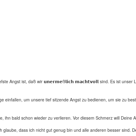
iefste Angst ist, daß wir 𝘂𝗻𝗲𝗿𝗺𝗲ß𝗹𝗶𝗰𝗵 𝗺𝗮𝗰𝗵𝘁𝘃𝗼𝗹𝗹 sind. Es ist u
e einfallen, um unsere tief sitzende Angst zu bedienen, um sie zu best
ube, ihn bald schon wieder zu verlieren. Vor diesem Schmerz will Deine
 ich glaube, dass ich nicht gut genug bin und alle anderen besser sind. 