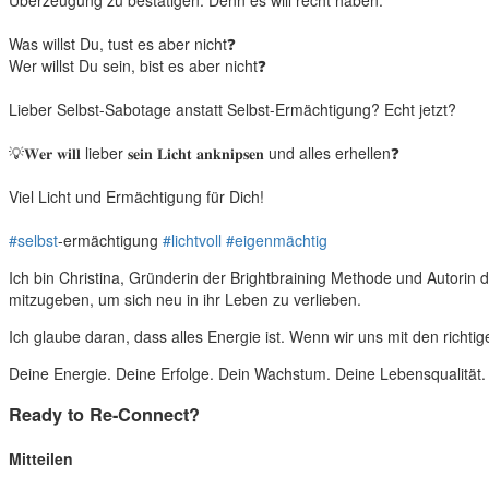
Überzeugung zu bestätigen. Denn es will recht haben.
Was willst Du, tust es aber nicht❓
Wer willst Du sein, bist es aber nicht❓
Lieber Selbst-Sabotage anstatt Selbst-Ermächtigung? Echt jetzt?
💡𝐖𝐞𝐫 𝐰𝐢𝐥𝐥 lieber 𝐬𝐞𝐢𝐧 𝐋𝐢𝐜𝐡𝐭 𝐚𝐧𝐤𝐧𝐢𝐩𝐬𝐞𝐧 und alles erhellen❓
Viel Licht und Ermächtigung für Dich!
#selbst
-ermächtigung
#lichtvoll
#eigenmächtig
Ich bin Christina, Gründerin der Brightbraining Methode und Autori
mitzugeben, um sich neu in ihr Leben zu verlieben.
Ich glaube daran, dass alles Energie ist. Wenn wir uns mit den richt
Deine Energie. Deine Erfolge. Dein Wachstum. Deine Lebensqualität.
Ready to Re-Connect?
Mitteilen