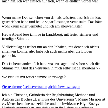
mich hin. Ich war einfach nur froh, wenn es endlich vorbei war.
Wenn meine Deutschlehrer von damals wüssten, dass ich ein Buch
geschrieben habe und heute sogar Lesungen veranstalte. Das hätte
wohl kaum einer vermutet und ich am allerwenigsten.
Heute Abend lese ich live in Landsberg, mit fester, sicherer und
freudiger Stimme.
Vielleicht lag es früher nur an den Inhalten, mit denen ich nichts
anfangen konnte, also habe ich auch nichts über die Lippen
gebracht.
Das ist heute anders. Ich habe was zu sagen und schon spielt die
Stimme mit. Und das Vertrauen in mich selbst ist da, meistens ;-).
Wo bist Du mit fester Stimme unterwegs❓
#festestimme
#selbstvertrauen
#ichhabewaszusagen
Ich bin Christina, Gründerin der Brightbraining Methode und
Autorin des Buches „Der Kuss des Universums“. Meine Mission ist
es, Menschen eine neuzeitliche und hochwirksame High Energy
Methode mitzugeben, um sich neu in ihr Leben zu verlieben.