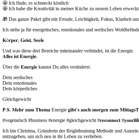
🤩 Ich finde, es schmeckt köstlich
🤩 Ich habe die Kreativität in meiner Küche zu neuem Leben erweckt
🎁 Das ganze Paket gibt mir Freude, Leichtigkeit, Fokus, Klarheit un
Ich stehe ja für energetisches, emotionales und seelisches Wohlbefind
𝐊ö𝐫𝐩𝐞𝐫, 𝐆𝐞𝐢𝐬𝐭, 𝐒𝐞𝐞𝐥𝐞
Und was diese drei Bereiche miteinander verbindet, ist die Energie.
𝐀𝐥𝐥𝐞𝐬 𝐢𝐬𝐭 𝐄𝐧𝐞𝐫𝐠𝐢𝐞.
Über die 𝐄𝐧𝐞𝐫𝐠𝐢𝐞 kannst Du alles verändern:
Dein seelisches
Dein emotionales
Dein körperliches
Gleichgewicht
𝐏.𝐒. 𝐌𝐞𝐡𝐫 𝐳𝐮𝐦 𝐓𝐡𝐞𝐦𝐚 Energie 𝐠𝐢𝐛𝐭’𝐬 𝐚𝐮𝐜𝐡 𝐦𝐨𝐫𝐠𝐞𝐧 𝐳𝐮𝐦 𝐌𝐢𝐭𝐭𝐚
#vegetarisch #business #energie #gleichgewicht #𝐫𝐞𝐜𝐨𝐧𝐧𝐞𝐜𝐭 #𝐲𝐨𝐮𝐫𝐥𝐢𝐟
Ich bin Christina, Gründerin der Brightbraining Methode und Autor
mitzugeben, um sich neu in ihr Leben zu verlieben.