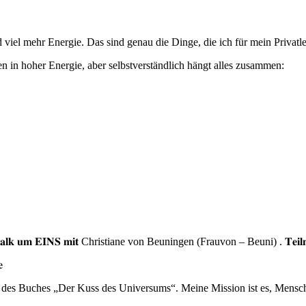
d viel mehr Energie. Das sind genau die Dinge, die ich für mein Privat
en in hoher Energie, aber selbstverständlich hängt alles zusammen:
𝐬𝐓𝐚𝐥𝐤 𝐮𝐦 𝐄𝐈𝐍𝐒 𝐦𝐢𝐭 Christiane von Beuningen (Frauvon – Beuni) . 𝐓𝐞𝐢𝐥𝐧𝐚𝐡𝐦𝐞

in des Buches „Der Kuss des Universums“. Meine Mission ist es, Men