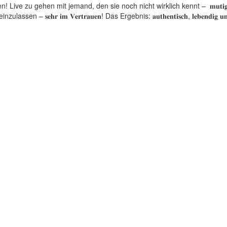
ive zu gehen mit jemand, den sie noch nicht wirklich kennt – 𝐦𝐮𝐭𝐢𝐠
n – 𝐬𝐞𝐡𝐫 𝐢𝐦 𝐕𝐞𝐫𝐭𝐫𝐚𝐮𝐞𝐧! Das Ergebnis: 𝐚𝐮𝐭𝐡𝐞𝐧𝐭𝐢𝐬𝐜𝐡, 𝐥𝐞𝐛𝐞𝐧𝐝𝐢𝐠 𝐮