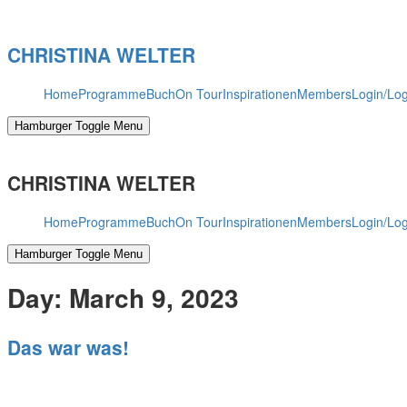
Skip
to
CHRISTINA WELTER
content
Home
Programme
Buch
On Tour
Inspirationen
Members
Login/Lo
Hamburger Toggle Menu
CHRISTINA WELTER
Home
Programme
Buch
On Tour
Inspirationen
Members
Login/Lo
Hamburger Toggle Menu
Day:
March 9, 2023
Das war was!