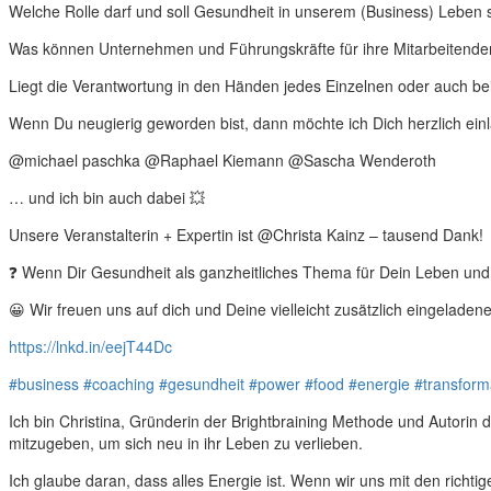
Welche Rolle darf und soll Gesundheit in unserem (Business) Leben 
Was können Unternehmen und Führungskräfte für ihre Mitarbeitenden 
Liegt die Verantwortung in den Händen jedes Einzelnen oder auch 
Wenn Du neugierig geworden bist, dann möchte ich Dich herzlich einl
@michael paschka @Raphael Kiemann @Sascha Wenderoth
… und ich bin auch dabei 💥
Unsere Veranstalterin + Expertin ist @Christa Kainz – tausend Dank!
❓ Wenn Dir Gesundheit als ganzheitliches Thema für Dein Leben und 
😀 Wir freuen uns auf dich und Deine vielleicht zusätzlich eingeladen
https://lnkd.in/eejT44Dc
#business
#coaching
#gesundheit
#power
#food
#energie
#transform
Ich bin Christina, Gründerin der Brightbraining Methode und Autori
mitzugeben, um sich neu in ihr Leben zu verlieben.
Ich glaube daran, dass alles Energie ist. Wenn wir uns mit den richt