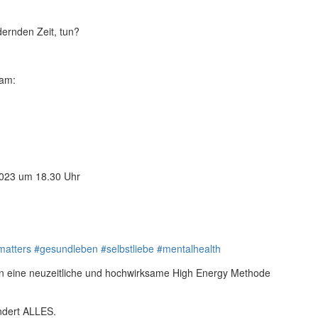
ernden Zeit, tun?
eam:
 2023 um 18.30 Uhr
matters
#gesundleben
#selbstliebe
#mentalhealth
hen eine neuzeitliche und hochwirksame High Energy Methode
ändert ALLES.