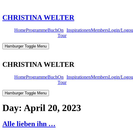
Skip
to
content
CHRISTINA WELTER
Home
Programme
Buch
On
Inspirationen
Members
Login/Logou
Tour
Hamburger Toggle Menu
CHRISTINA WELTER
Home
Programme
Buch
On
Inspirationen
Members
Login/Logou
Tour
Hamburger Toggle Menu
Day:
April 20, 2023
Alle lieben ihn …