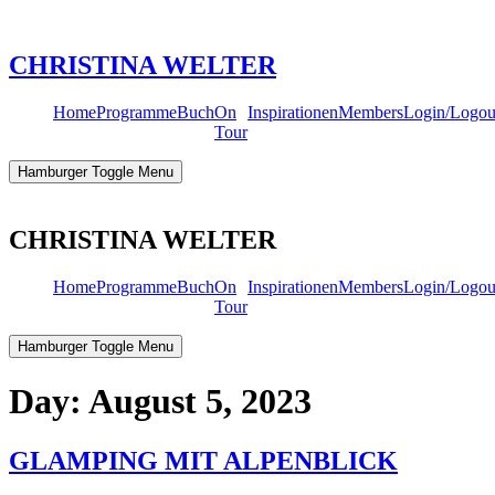
Skip
to
content
CHRISTINA WELTER
Home
Programme
Buch
On
Inspirationen
Members
Login/Logou
Tour
Hamburger Toggle Menu
CHRISTINA WELTER
Home
Programme
Buch
On
Inspirationen
Members
Login/Logou
Tour
Hamburger Toggle Menu
Day:
August 5, 2023
GLAMPING MIT ALPENBLICK