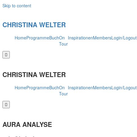
Skip to content
CHRISTINA WELTER
Home
Programme
Buch
On
Inspirationen
Members
Login/Logout
Tour
Hamburger
Toggle
Menu
CHRISTINA WELTER
Home
Programme
Buch
On
Inspirationen
Members
Login/Logout
Tour
Hamburger
Toggle
Menu
AURA ANALYSE