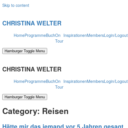
Skip to content
CHRISTINA WELTER
Home
Programme
Buch
On
Inspirationen
Members
Login/Logout
Tour
Hamburger Toggle Menu
CHRISTINA WELTER
Home
Programme
Buch
On
Inspirationen
Members
Login/Logout
Tour
Hamburger Toggle Menu
Category:
Reisen
Hätte mir das jemand vor 5 Jahren gesagt