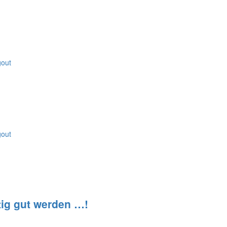
gout
gout
tig gut werden …!