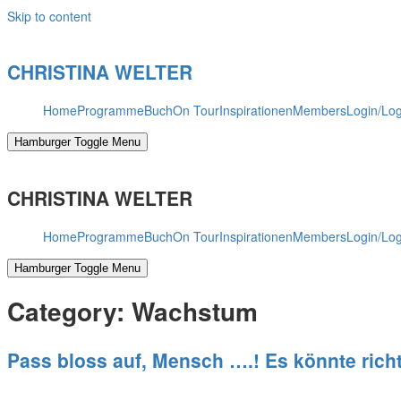
Skip to content
CHRISTINA WELTER
Home
Programme
Buch
On Tour
Inspirationen
Members
Login/Lo
Hamburger Toggle Menu
CHRISTINA WELTER
Home
Programme
Buch
On Tour
Inspirationen
Members
Login/Lo
Hamburger Toggle Menu
Category:
Wachstum
Pass bloss auf, Mensch ….! Es könnte rich