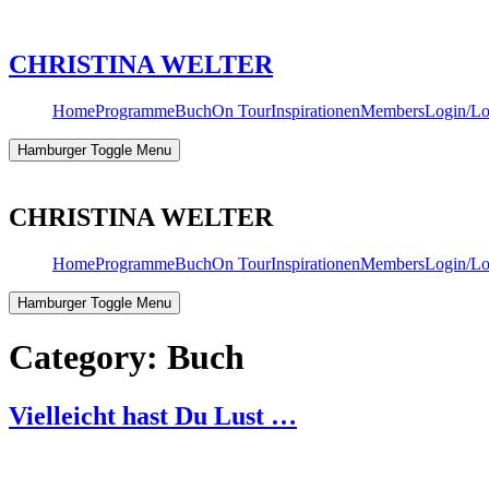
Skip
to
content
CHRISTINA WELTER
Home
Programme
Buch
On Tour
Inspirationen
Members
Login/Lo
Hamburger Toggle Menu
CHRISTINA WELTER
Home
Programme
Buch
On Tour
Inspirationen
Members
Login/Lo
Hamburger Toggle Menu
Category:
Buch
Vielleicht hast Du Lust …