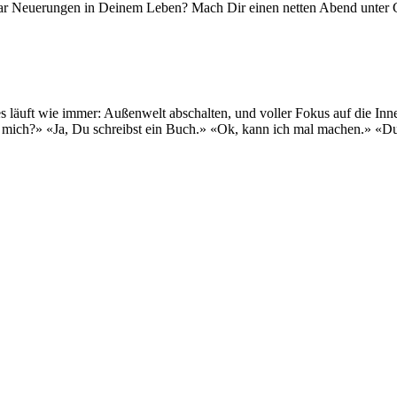
aar Neuerungen in Deinem Leben? Mach Dir einen netten Abend unter G
es läuft wie immer: Außenwelt abschalten, und voller Fokus auf die I
hr mich?» «Ja, Du schreibst ein Buch.» «Ok, kann ich mal machen.» «D