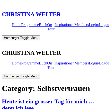
Skip
to
content
CHRISTINA WELTER
Home
Programme
Buch
On
Inspirationen
Members
Login/Logou
Tour
Hamburger Toggle Menu
CHRISTINA WELTER
Home
Programme
Buch
On
Inspirationen
Members
Login/Logou
Tour
Hamburger Toggle Menu
Category:
Selbstvertrauen
Heute ist ein grosser Tag für mich …
denn ich lese