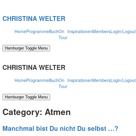
Skip
to
CHRISTINA WELTER
content
Home
Programme
Buch
On
Inspirationen
Members
Login/Logout
Tour
Hamburger Toggle Menu
CHRISTINA WELTER
Home
Programme
Buch
On
Inspirationen
Members
Login/Logout
Tour
Hamburger Toggle Menu
Category:
Atmen
Manchmal bist Du nicht Du selbst …?